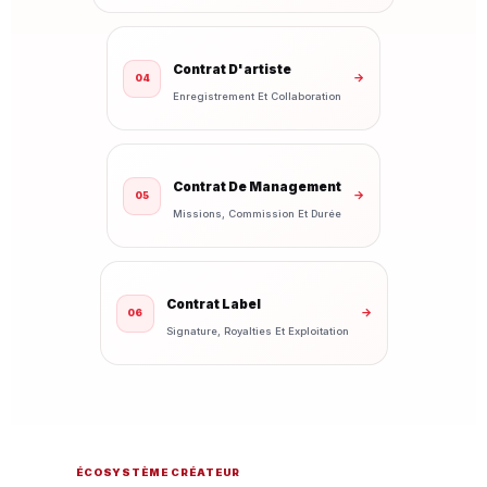
Contrat D'artiste
→
04
Enregistrement Et Collaboration
Contrat De Management
→
05
Missions, Commission Et Durée
Contrat Label
→
06
Signature, Royalties Et Exploitation
ÉCOSYSTÈME CRÉATEUR