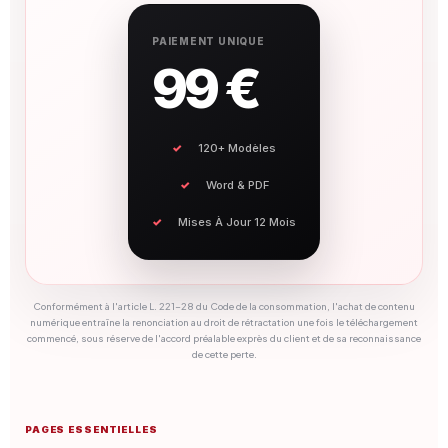
PAIEMENT UNIQUE
99 €
120+ Modèles
Word & PDF
Mises À Jour 12 Mois
Conformément à l'article L. 221-28 du Code de la consommation, l'achat de contenu
numérique entraîne la renonciation au droit de rétractation une fois le téléchargement
commencé, sous réserve de l'accord préalable exprès du client et de sa reconnaissance
de cette perte.
PAGES ESSENTIELLES