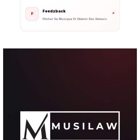
Feedzback
F
↗
Pitcher Sa Musique Et Obtenir Des Retours.