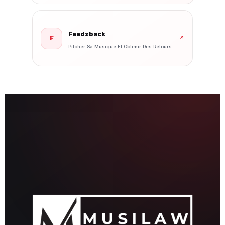
Feedzback
F
↗
Pitcher Sa Musique Et Obtenir Des Retours.