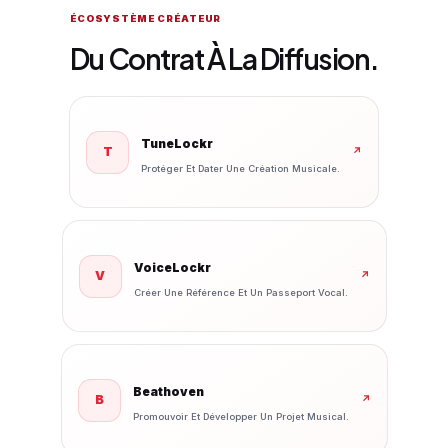
ÉCOSYSTÈME CRÉATEUR
Du Contrat À La Diffusion.
TuneLockr
T
↗
Protéger Et Dater Une Création Musicale.
VoiceLockr
V
↗
Créer Une Référence Et Un Passeport Vocal.
Beathoven
B
↗
Promouvoir Et Développer Un Projet Musical.