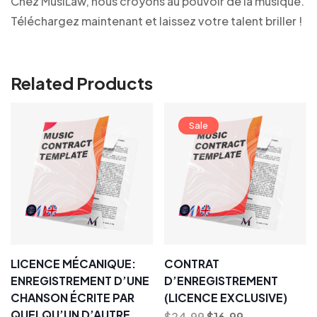
Chez MusiLaw, nous croyons au pouvoir de la musique.
Téléchargez maintenant et laissez votre talent briller !
Related Products
Sale
LICENCE MÉCANIQUE:
CONTRAT
ENREGISTREMENT D’UNE
D’ENREGISTREMENT
CHANSON ÉCRITE PAR
(LICENCE EXCLUSIVE)
QUELQU’UN D’AUTRE
$
24.99
$
16.99