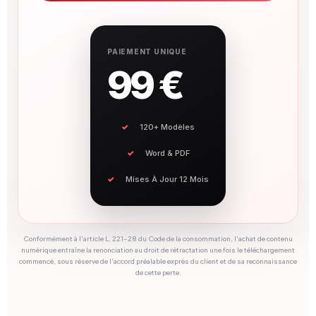
PAIEMENT UNIQUE
99 €
120+ Modèles
Word & PDF
Mises À Jour 12 Mois
Conformément à l'article L. 221-28 du Code de la consommation, l'achat de contenu
numérique entraîne la renonciation au droit de rétractation une fois le téléchargement
commencé, sous réserve de l'accord préalable exprès du client et de sa reconnaissance
de cette perte.