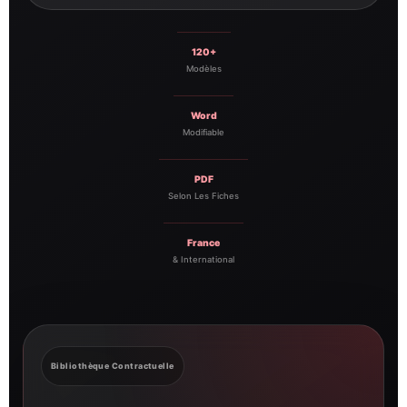
120+
Modèles
Word
Modifiable
PDF
Selon Les Fiches
France
& International
Bibliothèque Contractuelle