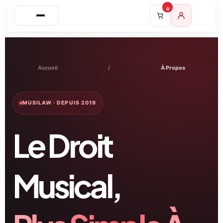
0
Accueil
/
À Propos
MUSILAW · DEPUIS 2019
Le Droit
Musical,