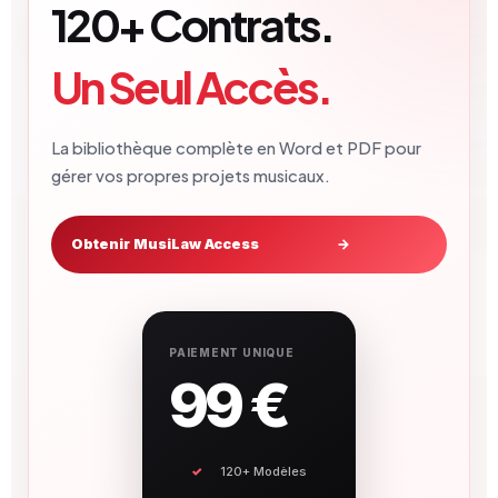
120+ Contrats.
Un Seul Accès.
La bibliothèque complète en Word et PDF pour
gérer vos propres projets musicaux.
Obtenir MusiLaw Access
→
PAIEMENT UNIQUE
99 €
120+ Modèles