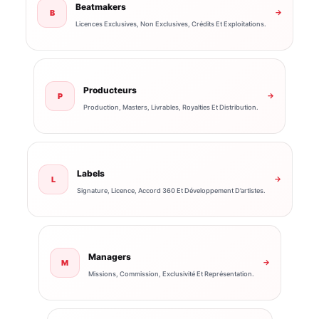
Beatmakers
B
→
Licences Exclusives, Non Exclusives, Crédits Et Exploitations.
Producteurs
P
→
Production, Masters, Livrables, Royalties Et Distribution.
Labels
L
→
Signature, Licence, Accord 360 Et Développement D’artistes.
Managers
M
→
Missions, Commission, Exclusivité Et Représentation.