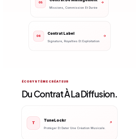
→
05
Missions, Commission Et Durée
Contrat Label
→
06
Signature, Royalties Et Exploitation
ÉCOSYSTÈME CRÉATEUR
Du Contrat À La Diffusion.
TuneLockr
T
↗
Protéger Et Dater Une Création Musicale.