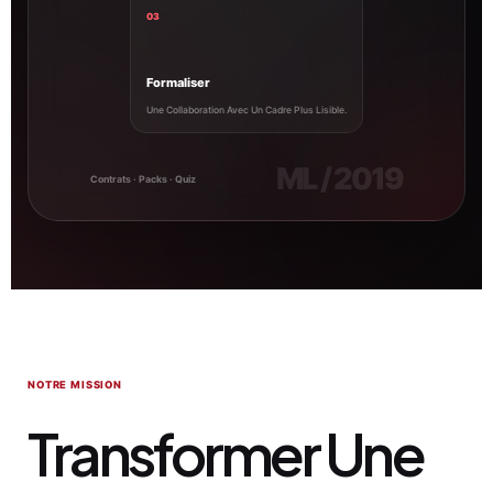
03
Formaliser
Une Collaboration Avec Un Cadre Plus Lisible.
ML / 2019
Contrats · Packs · Quiz
NOTRE MISSION
Transformer Une