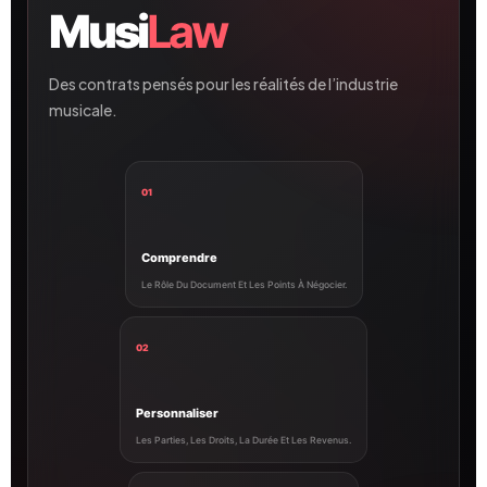
Musi
Law
Des contrats pensés pour les réalités de l’industrie
musicale.
01
Comprendre
Le Rôle Du Document Et Les Points À Négocier.
02
Personnaliser
Les Parties, Les Droits, La Durée Et Les Revenus.