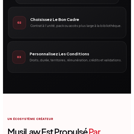
Choisissez Le Bon Cadre
02
Contrat à l’unité, pack ou accès plus large à la bibliothèque.
Personnalisez Les Conditions
03
Droits, durée, territoires, rémunération, crédits et validations.
UN ÉCOSYSTÈME CRÉATEUR
MusiLaw Est Propulsé
Par