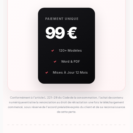
PAIEMENT UNIQUE
99 €
120+ Modèles
Word & PDF
Mises À Jour 12 Mois
Conformément à l'article L. 221-28 du Code de la consommation, l'achat de contenu
numérique entraîne la renonciation au droit de rétractation une fois le téléchargement
commencé, sous réserve de l'accord préalable exprès du client et de sa reconnaissance
de cette perte.