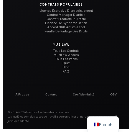
CONTRATS POPULAIRES
Licence Exclusive D'enregistrement
Contrat Manager D'artiste
Contrat Producteur–Artiste
Licence De Synchronisation
Accord 360 Artiste–Label
Feuille De Partage Des Droits
MUSILAW
Tous Les Contrats
MusiLaw Access
Tous Les Packs
Quiz
Blog
FAQ
À Propos
Contact
Confidentialité
CGV
© 2019–2026 MusiLaw® — Tous droits réservés.
Les modèles sont des bases de travail à personnaliser et ne remplacent pas un conseil
juridique adapté.
French