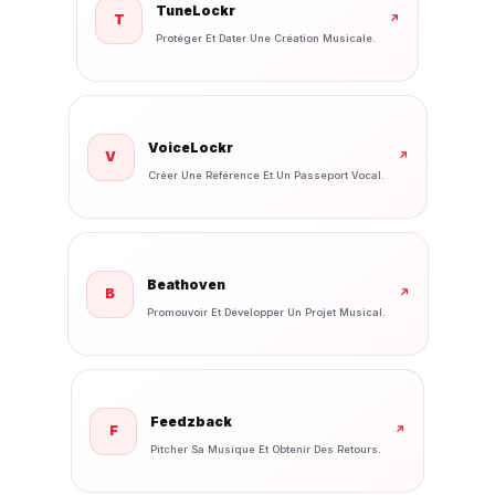
TuneLockr
T
↗
Protéger Et Dater Une Création Musicale.
VoiceLockr
V
↗
Créer Une Référence Et Un Passeport Vocal.
Beathoven
B
↗
Promouvoir Et Développer Un Projet Musical.
Feedzback
F
↗
Pitcher Sa Musique Et Obtenir Des Retours.