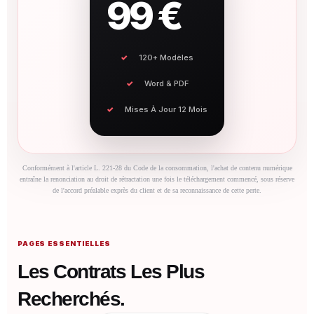
99 €
120+ Modèles
Word & PDF
Mises À Jour 12 Mois
Conformément à l'article L. 221-28 du Code de la consommation, l'achat de contenu numérique
entraîne la renonciation au droit de rétractation une fois le téléchargement commencé, sous réserve
de l'accord préalable exprès du client et de sa reconnaissance de cette perte.
PAGES ESSENTIELLES
Les Contrats Les Plus
Recherchés.