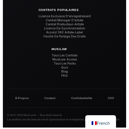
CONTRATS POPULAIRES
Licence Exclusive D'enregistrement
Contrat Manager D'artiste
Contrat Producteur–Artiste
Licence De Synchronisation
Accord 360 Artiste–Label
Feuille De Partage Des Droits
MUSILAW
Tous Les Contrats
MusiLaw Access
Tous Les Packs
Quiz
Blog
FAQ
À Propos
Contact
Confidentialité
CGV
© 2019–2026 MusiLaw® — Tous droits réservés.
Les modèles sont des bases de travail à personnaliser et ne remplacent pas un conseil juridique adapté.
French