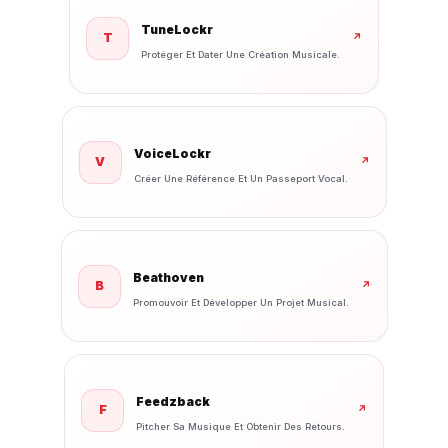
TuneLockr
T
↗
Protéger Et Dater Une Création Musicale.
VoiceLockr
V
↗
Créer Une Référence Et Un Passeport Vocal.
Beathoven
B
↗
Promouvoir Et Développer Un Projet Musical.
Feedzback
F
↗
Pitcher Sa Musique Et Obtenir Des Retours.