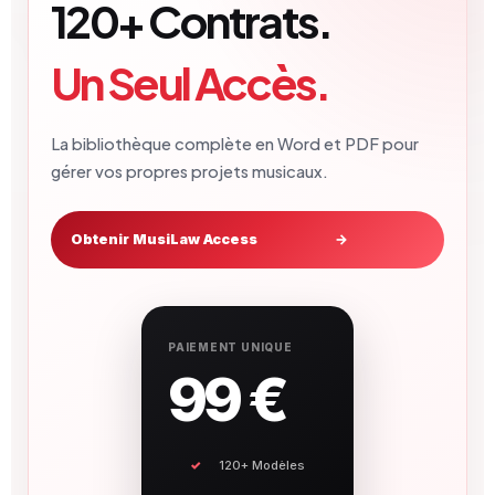
120+ Contrats.
Un Seul Accès.
La bibliothèque complète en Word et PDF pour
gérer vos propres projets musicaux.
Obtenir MusiLaw Access
→
PAIEMENT UNIQUE
99 €
120+ Modèles