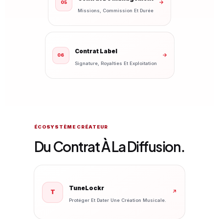
→
05
Missions, Commission Et Durée
Contrat Label
→
06
Signature, Royalties Et Exploitation
ÉCOSYSTÈME CRÉATEUR
Du Contrat À La Diffusion.
TuneLockr
T
↗
Protéger Et Dater Une Création Musicale.