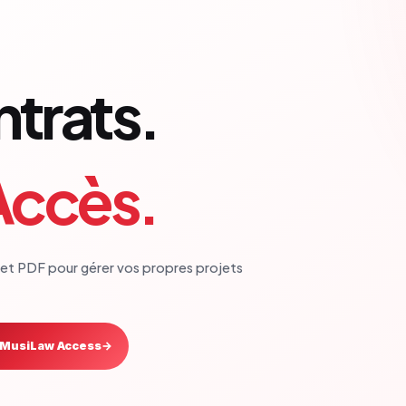
trats.
Accès.
et PDF pour gérer vos propres projets
 MusiLaw Access
→