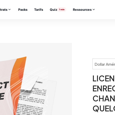
trats
Packs
Tarifs
Quiz
Ressources
1 min
Dollar Amér
LICE
ENRE
CHAN
QUEL