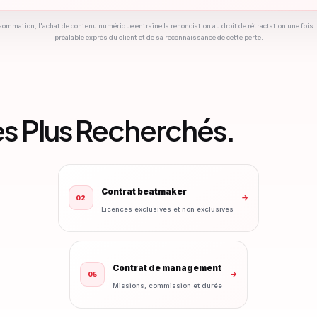
ommation, l'achat de contenu numérique entraîne la renonciation au droit de rétractation une foi
préalable exprès du client et de sa reconnaissance de cette perte.
es Plus Recherchés.
Contrat beatmaker
→
02
Licences exclusives et non exclusives
Contrat de management
→
05
Missions, commission et durée