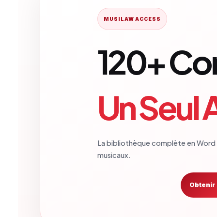
MUSILAW ACCESS
120+ Con
Un Seul 
La bibliothèque complète en Word 
musicaux.
Obtenir