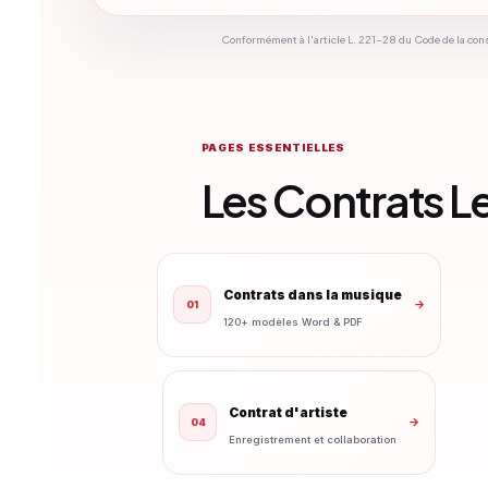
Conformément à l'article L. 221-28 du Code de la cons
PAGES ESSENTIELLES
Les Contrats L
Contrats dans la musique
→
01
120+ modèles Word & PDF
Contrat d'artiste
→
04
Enregistrement et collaboration