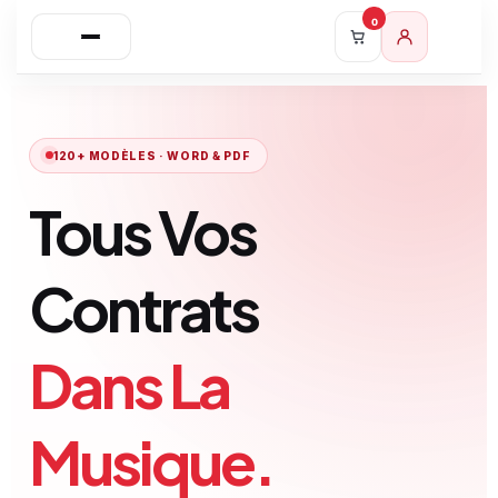
0
120+ MODÈLES · WORD & PDF
Tous Vos
Contrats
Dans La
Musique.