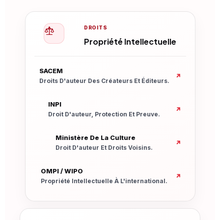
DROITS
Propriété Intellectuelle
Nouvelle Fenêtre
SACEM
↗
Droits D'auteur Des Créateurs Et Éditeurs.
Nouvelle Fenêtre
INPI
↗
Droit D'auteur, Protection Et Preuve.
Nouvelle Fenêtre
Ministère De La Culture
↗
Droit D'auteur Et Droits Voisins.
Nouvelle Fenêtre
OMPI / WIPO
↗
Propriété Intellectuelle À L'international.