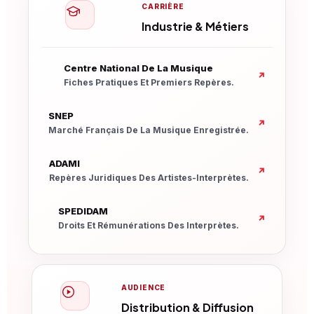
CARRIÈRE
Industrie & Métiers
Nouvelle Fenêtre
Centre National De La Musique
↗
Fiches Pratiques Et Premiers Repères.
Nouvelle Fenêtre
SNEP
↗
Marché Français De La Musique Enregistrée.
Nouvelle Fenêtre
ADAMI
↗
Repères Juridiques Des Artistes-Interprètes.
Nouvelle Fenêtre
SPEDIDAM
↗
Droits Et Rémunérations Des Interprètes.
AUDIENCE
Distribution & Diffusion