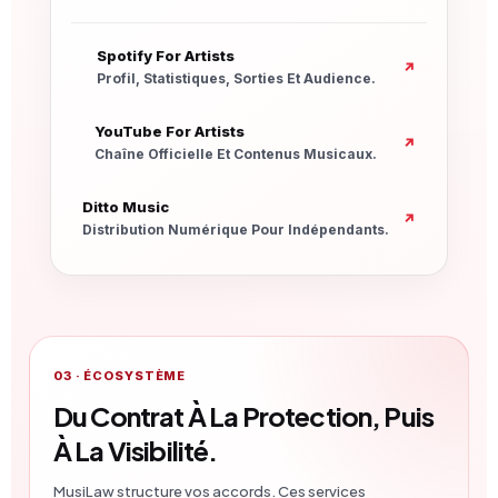
Nouvelle Fenêtre
Spotify For Artists
↗
Profil, Statistiques, Sorties Et Audience.
Nouvelle Fenêtre
YouTube For Artists
↗
Chaîne Officielle Et Contenus Musicaux.
Nouvelle Fenêtre
Ditto Music
↗
Distribution Numérique Pour Indépendants.
03 · ÉCOSYSTÈME
Du Contrat À La Protection, Puis
À La Visibilité.
MusiLaw structure vos accords. Ces services