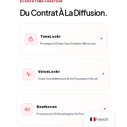
ÉCOSYSTÈME CRÉATEUR
Du Contrat À La Diffusion.
TuneLockr
↗
Protéger Et Dater Une Création Musicale.
VoiceLockr
↗
Créer Une Référence Et Un Passeport Vocal.
Beathoven
↗
Promouvoir Et Développer Un Projet Musical.
French