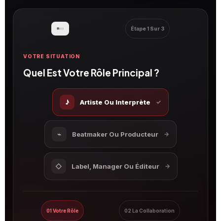
Étape 1 Sur 3
VOTRE SITUATION
Quel Est Votre Rôle Principal ?
♪
Artiste Ou Interprète
✓
⌁
Beatmaker Ou Producteur
→
◇
Label, Manager Ou Éditeur
→
01 Votre Rôle
02 La Collaboration