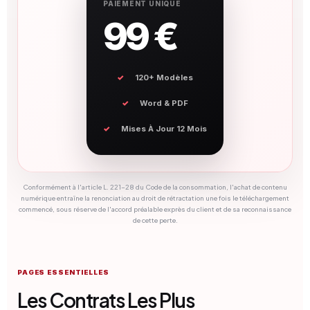
PAIEMENT UNIQUE
99 €
120+ Modèles
Word & PDF
Mises À Jour 12 Mois
Conformément à l'article L. 221-28 du Code de la consommation, l'achat de contenu
numérique entraîne la renonciation au droit de rétractation une fois le téléchargement
commencé, sous réserve de l'accord préalable exprès du client et de sa reconnaissance
de cette perte.
PAGES ESSENTIELLES
Les Contrats Les Plus