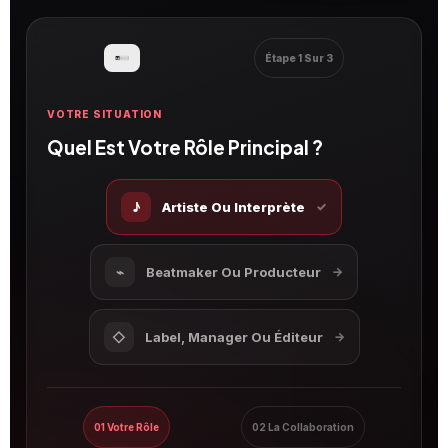
Étape 1 Sur 3
VOTRE SITUATION
Quel Est Votre Rôle Principal ?
♪
Artiste Ou Interprète
✓
⌁
Beatmaker Ou Producteur
→
◇
Label, Manager Ou Éditeur
→
01 Votre Rôle
02 La Collaboration