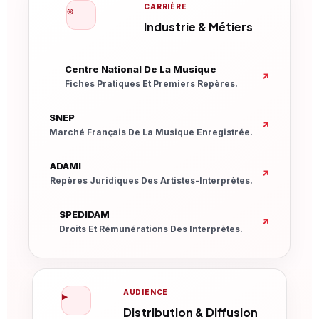
CARRIÈRE
◎
Industrie & Métiers
Nouvelle Fenêtre
Centre National De La Musique
↗
Fiches Pratiques Et Premiers Repères.
Nouvelle Fenêtre
SNEP
↗
Marché Français De La Musique Enregistrée.
Nouvelle Fenêtre
ADAMI
↗
Repères Juridiques Des Artistes-Interprètes.
Nouvelle Fenêtre
SPEDIDAM
↗
Droits Et Rémunérations Des Interprètes.
AUDIENCE
▶
Distribution & Diffusion