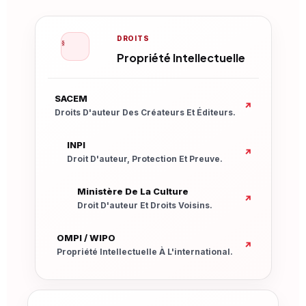
DROITS
§
Propriété Intellectuelle
Nouvelle Fenêtre
SACEM
↗
Droits D'auteur Des Créateurs Et Éditeurs.
Nouvelle Fenêtre
INPI
↗
Droit D'auteur, Protection Et Preuve.
Nouvelle Fenêtre
Ministère De La Culture
↗
Droit D'auteur Et Droits Voisins.
Nouvelle Fenêtre
OMPI / WIPO
↗
Propriété Intellectuelle À L'international.