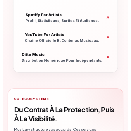
Nouvelle Fenêtre
Spotify For Artists
↗
Profil, Statistiques, Sorties Et Audience.
Nouvelle Fenêtre
YouTube For Artists
↗
Chaîne Officielle Et Contenus Musicaux.
Nouvelle Fenêtre
Ditto Music
↗
Distribution Numérique Pour Indépendants.
03 · ÉCOSYSTÈME
Du Contrat À La Protection, Puis
À La Visibilité.
MusiLaw structure vos accords. Ces services