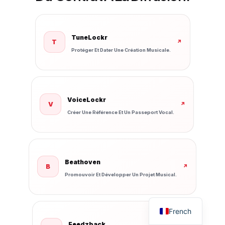
TuneLockr
T
↗
Protéger Et Dater Une Création Musicale.
VoiceLockr
V
↗
Créer Une Référence Et Un Passeport Vocal.
Beathoven
B
↗
Promouvoir Et Développer Un Projet Musical.
French
Feedzback