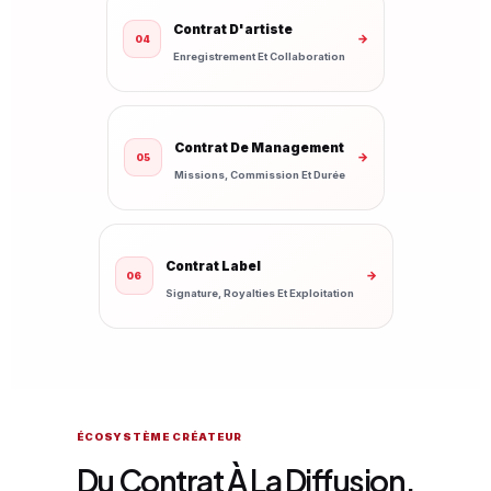
Contrat D'artiste
→
04
Enregistrement Et Collaboration
Contrat De Management
→
05
Missions, Commission Et Durée
Contrat Label
→
06
Signature, Royalties Et Exploitation
ÉCOSYSTÈME CRÉATEUR
Du Contrat À La Diffusion.