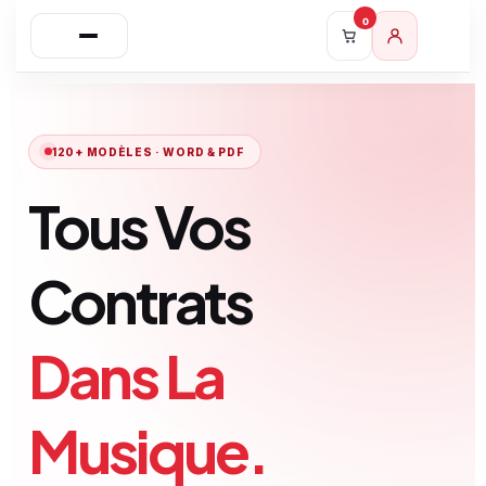
0
120+ MODÈLES · WORD & PDF
Tous Vos
Contrats
Dans La
Musique.