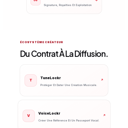
→
06
Signature, Royalties Et Exploitation
ÉCOSYSTÈME CRÉATEUR
Du Contrat À La Diffusion.
TuneLockr
T
↗
Protéger Et Dater Une Création Musicale.
VoiceLockr
V
↗
Créer Une Référence Et Un Passeport Vocal.