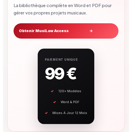
La bibliothèque complète en Word et PDF pour
gérer vos propres projets musicaux.
Obtenir MusiLaw Access
→
PAIEMENT UNIQUE
99 €
120+ Modèles
Word & PDF
Mises À Jour 12 Mois