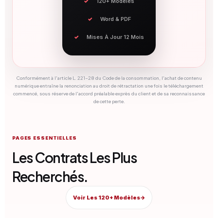
120+ Modèles
Word & PDF
Mises À Jour 12 Mois
Conformément à l'article L. 221-28 du Code de la consommation, l'achat de contenu
numérique entraîne la renonciation au droit de rétractation une fois le téléchargement
commencé, sous réserve de l'accord préalable exprès du client et de sa reconnaissance
de cette perte.
PAGES ESSENTIELLES
Les Contrats Les Plus
Recherchés.
Voir Les 120+ Modèles
→