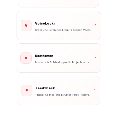
VoiceLockr
V
↗
Créer Une Référence Et Un Passeport Vocal.
Beathoven
B
↗
Promouvoir Et Développer Un Projet Musical.
Feedzback
F
↗
Pitcher Sa Musique Et Obtenir Des Retours.