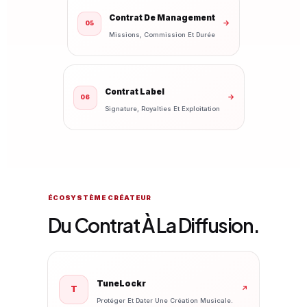
Contrat De Management
→
05
Missions, Commission Et Durée
Contrat Label
→
06
Signature, Royalties Et Exploitation
ÉCOSYSTÈME CRÉATEUR
Du Contrat À La Diffusion.
TuneLockr
T
↗
Protéger Et Dater Une Création Musicale.