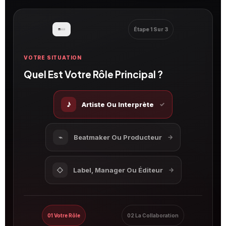
Étape 1 Sur 3
VOTRE SITUATION
Quel Est Votre Rôle Principal ?
♪
Artiste Ou Interprète
✓
⌁
Beatmaker Ou Producteur
→
◇
Label, Manager Ou Éditeur
→
01 Votre Rôle
02 La Collaboration