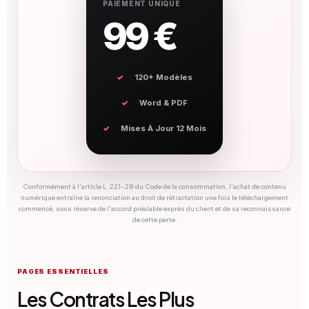
PAIEMENT UNIQUE
99 €
120+ Modèles
Word & PDF
Mises À Jour 12 Mois
Conformément à l'article L. 221-28 du Code de la consommation, l'achat de contenu
numérique entraîne la renonciation au droit de rétractation une fois le téléchargement
commencé, sous réserve de l'accord préalable exprès du client et de sa reconnaissance
de cette perte.
PAGES ESSENTIELLES
Les Contrats Les Plus