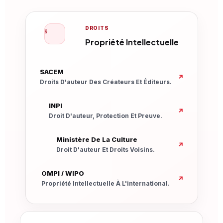
DROITS
§
Propriété Intellectuelle
Nouvelle Fenêtre
SACEM
↗
Droits D'auteur Des Créateurs Et Éditeurs.
Nouvelle Fenêtre
INPI
↗
Droit D'auteur, Protection Et Preuve.
Nouvelle Fenêtre
Ministère De La Culture
↗
Droit D'auteur Et Droits Voisins.
Nouvelle Fenêtre
OMPI / WIPO
↗
Propriété Intellectuelle À L'international.