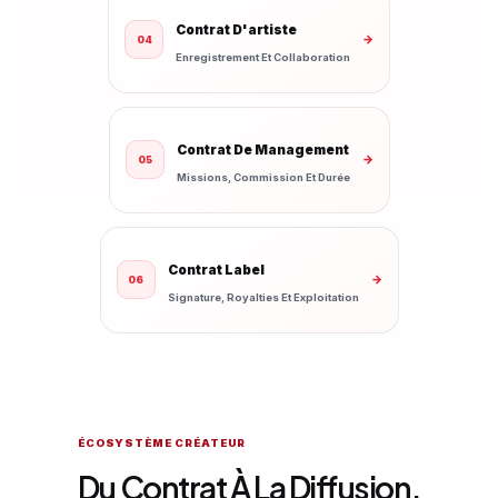
Contrat D'artiste
→
04
Enregistrement Et Collaboration
Contrat De Management
→
05
Missions, Commission Et Durée
Contrat Label
→
06
Signature, Royalties Et Exploitation
ÉCOSYSTÈME CRÉATEUR
Du Contrat À La Diffusion.