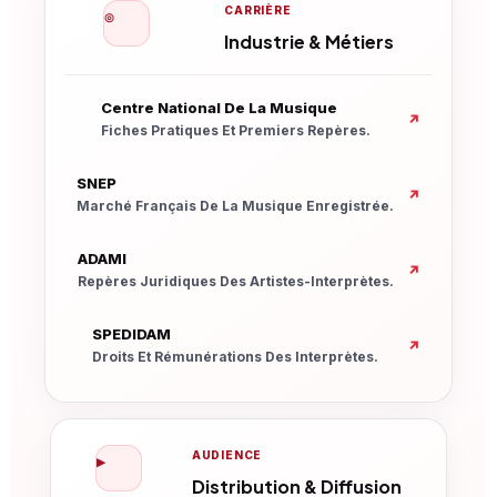
CARRIÈRE
◎
Industrie & Métiers
Nouvelle Fenêtre
Centre National De La Musique
↗
Fiches Pratiques Et Premiers Repères.
Nouvelle Fenêtre
SNEP
↗
Marché Français De La Musique Enregistrée.
Nouvelle Fenêtre
ADAMI
↗
Repères Juridiques Des Artistes-Interprètes.
Nouvelle Fenêtre
SPEDIDAM
↗
Droits Et Rémunérations Des Interprètes.
AUDIENCE
▶
Distribution & Diffusion