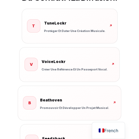
TuneLockr
T
↗
Protéger Et Dater Une Création Musicale.
VoiceLockr
V
↗
Créer Une Référence Et Un Passeport Vocal.
Beathoven
B
↗
Promouvoir Et Développer Un Projet Musical.
French
Feedzback