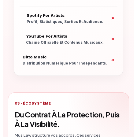
Nouvelle Fenêtre
Spotify For Artists
↗
Profil, Statistiques, Sorties Et Audience.
Nouvelle Fenêtre
YouTube For Artists
↗
Chaîne Officielle Et Contenus Musicaux.
Nouvelle Fenêtre
Ditto Music
↗
Distribution Numérique Pour Indépendants.
03 · ÉCOSYSTÈME
Du Contrat À La Protection, Puis
À La Visibilité.
MusiLaw structure vos accords. Ces services