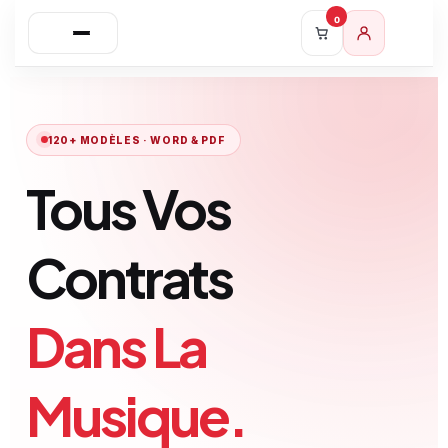
0
120+ MODÈLES · WORD & PDF
Tous Vos
Contrats
Dans La
Musique.